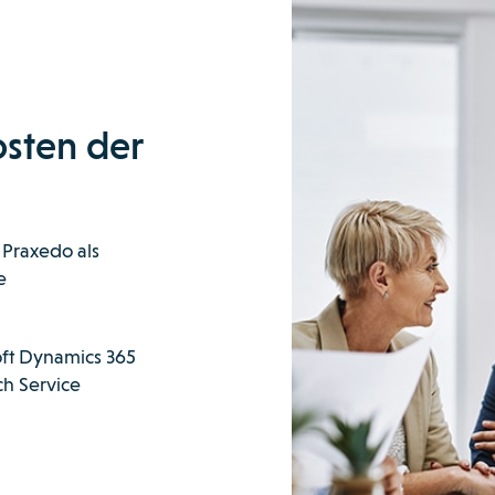
sten der
 Praxedo als
e
oft Dynamics 365
ch Service