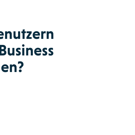
enutzern
Business
den?