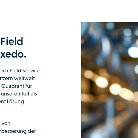
 Field
axedo.
ich Field Service
zern weltweit.
 Quadrant für
unseren Ruf als
ent Lösung
e von
erbesserung der