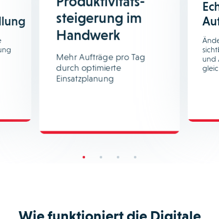
Produktivitäts-
Ech
steigerung im
llung
Au
Handwerk
e
Ände
ung
sicht
Mehr Aufträge pro Tag
und 
durch optimierte
gleic
Einsatzplanung
Wie funktioniert die Digitale