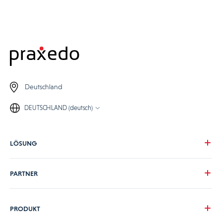
Deutschland
DEUTSCHLAND (deutsch)
LÖSUNG
Unsere Vision
PARTNER
Ihre Herausforderungen
Ihre Branche
Werden Sie Praxedo-Partner
PRODUKT
Preise