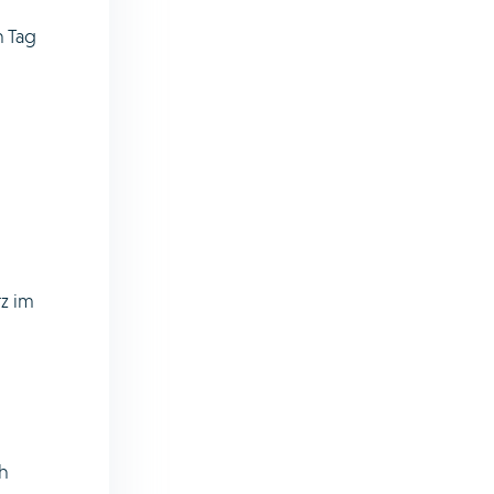
 Tag
z im
h