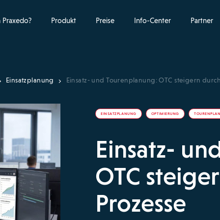
 Praxedo?
Produkt
Preise
Info-Center
Partner
Einsatzplanung
Einsatz- und Tourenplanung: OTC steigern durch
EINSATZPLANUNG
OPTIMIERUNG
TOURENPLA
Einsatz- un
OTC steiger
Prozesse