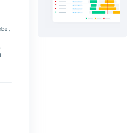
abei,
s
l