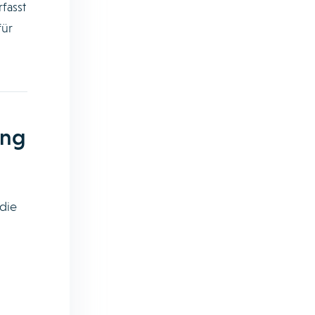
fasst
für
ung
die