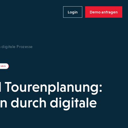
Login
Demo anfragen
 digitale Prozesse
NUNG
d Tourenplanung:
n durch digitale