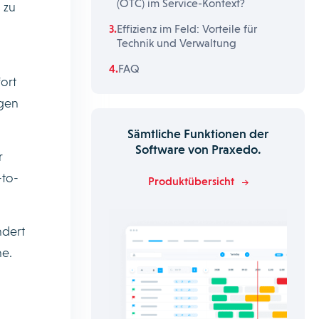
(OTC) im Service-Kontext?
 zu
Effizienz im Feld: Vorteile für
Technik und Verwaltung
FAQ
ort
ngen
Sämtliche Funktionen der
Software von Praxedo.
r
-to-
Produktübersicht
ndert
e.