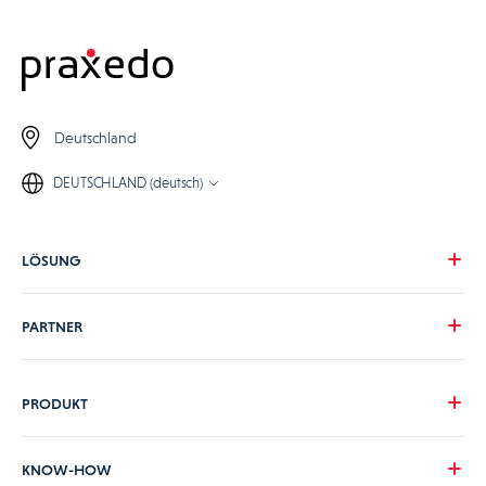
Deutschland
DEUTSCHLAND (deutsch)
LÖSUNG
Unsere Vision
PARTNER
Ihre Herausforderungen
Ihre Branche
Werden Sie Praxedo-Partner
PRODUKT
Preise
Unsere Kunden
Produktübersicht
KNOW-HOW
Unterstützung durch Praxedo