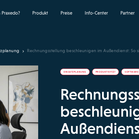
 Praxedo?
Produkt
Preise
Info-Center
Partner
tzplanung
Rechnungsstellung beschleunigen im Außendienst: So si
EINSATZPLANUNG
PRODUKTIVITÄT
SOFTWARE
Rechnungss
beschleuni
Außendienst