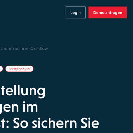
Login
Demo anfragen
chern Sie Ihren Cashflow
TOURENPLANUNG
tellung
gen im
: So sichern Sie