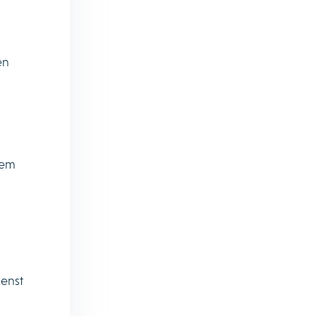
en
nem
enst