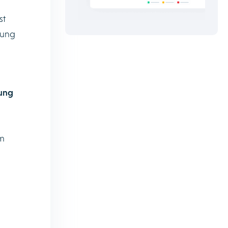
st
rung
ung
um