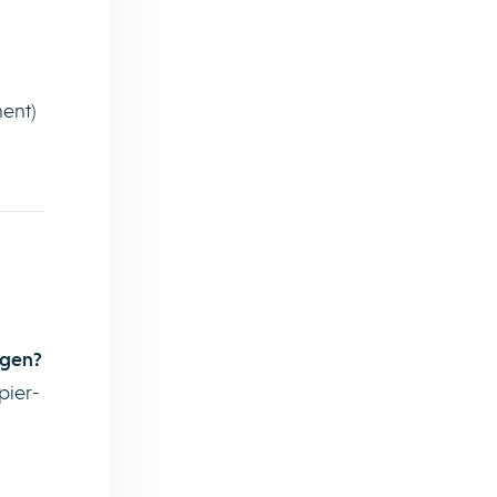
ent)
igen?
pier-