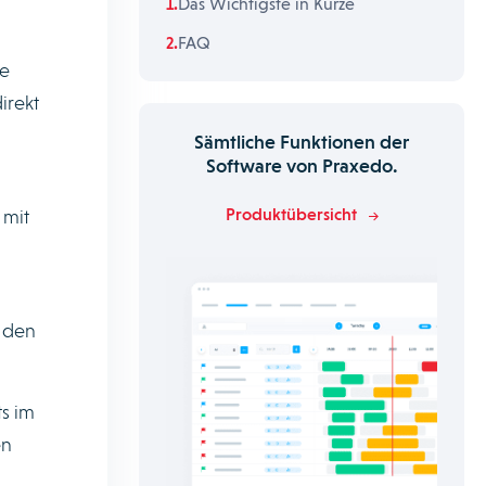
Das Wichtigste in Kürze
FAQ
te
irekt
Sämtliche Funktionen der
Software von Praxedo.
Produktübersicht
 mit
n den
ts im
en