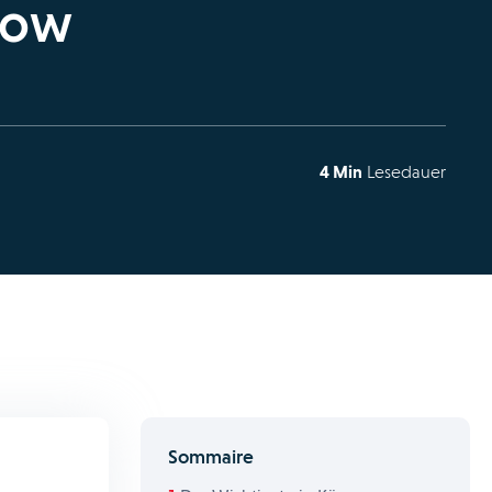
low
4 Min
Lesedauer
Sommaire