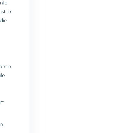
ente
osten
 die
ionen
ile
rt
n.