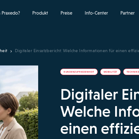
 Praxedo?
Produkt
Preise
Info-Center
Partner
heit
Digitaler Einsatzbericht: Welche Informationen für einen effi
KUNDENZUFRIEDENHEIT
MOBILITÄT
TECHNIK
Digitaler Ei
Welche Inf
einen effiz