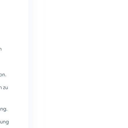
n
on.
n zu
ang.
tung