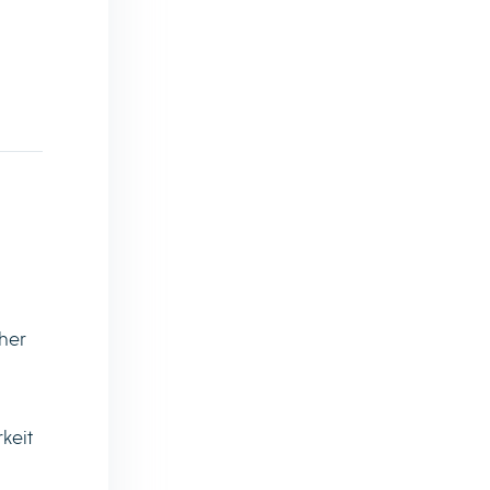
aher
keit