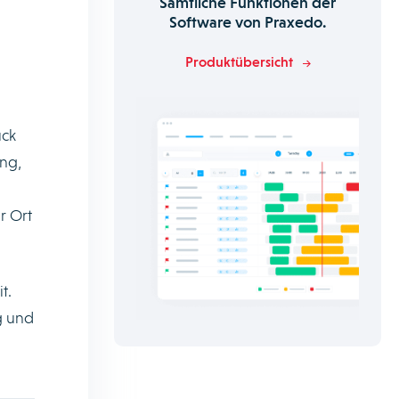
Sämtliche Funktionen der
Software von Praxedo.
Produktübersicht
ück
ung,
r Ort
t.
g und