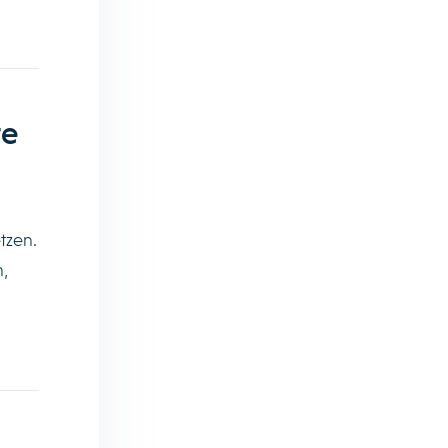
te
tzen.
,