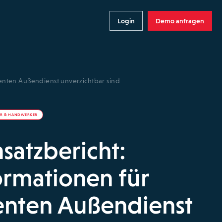
Login
Demo anfragen
zienten Außendienst unverzichtbar sind
ER & HANDWERKER
nsatzbericht:
ormationen für
ienten Außendienst