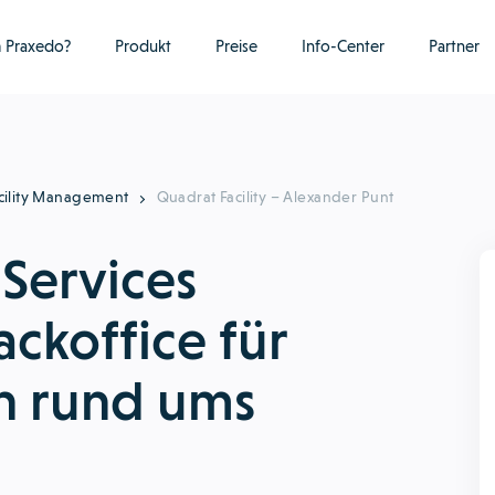
 Praxedo?
Produkt
Preise
Info-Center
Partner
cility Management
Quadrat Facility – Alexander Punt
 Services
ackoffice für
en rund ums