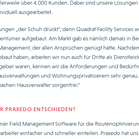
ttlerweile über 4.000 Kunden. Dabei sind unsere Lösungen
viduell ausgearbeitet.
ngen „der Schuh drückt“, denn Quadrat Facility Services 
entümer aufgebaut. Am Markt gab es nämlich damals in Ber
ity Management, der allen Ansprüchen genügt hätte. Nachde
aut haben, arbeiten wir nun auch für Dritte als Dienstleist
aggeber waren, kennen wir die Anforderungen und Bedürfn
usverwaltungen und Wohnungsprivatisierern sehr genau.
machen Hausverwalter sorgenfrei.“
ÜR PRAXEDO ENTSCHIEDEN?
iner Field Management Software für die Routenoptimierun
tarbeiter einfacher und schneller einteilen. Praxedo hat uns