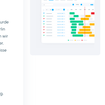
wurde
lin
m wir
er.
isse
g.