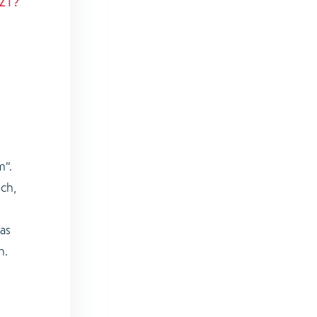
ZT?
m“.
ch,
as
n.