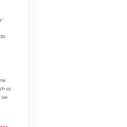
y-
edo
ine
ch so
 sie
.