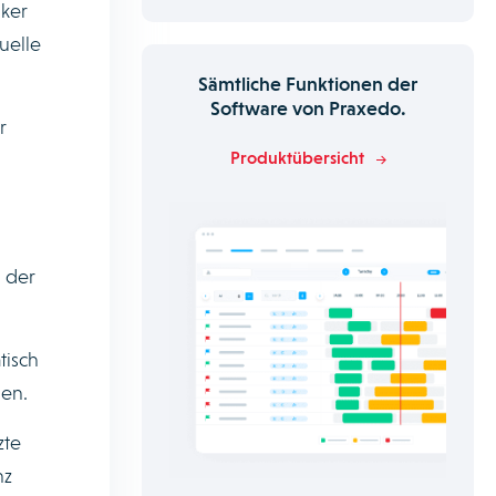
iker
uelle
Sämtliche Funktionen der
Software von Praxedo.
r
Produktübersicht
g der
tisch
den.
zte
nz