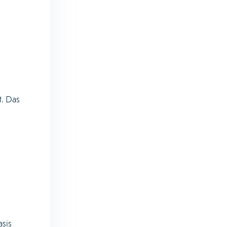
. Das
asis