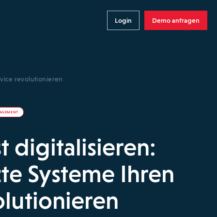
Login
Demo anfragen
vice revolutionieren
NAGEMENT
 digitalisieren:
te Systeme Ihren
olutionieren