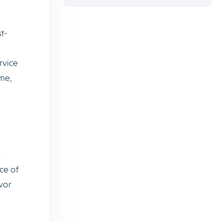
t-
rvice
me,
r
ce of
vor