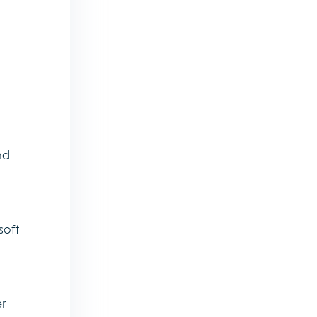
nd
soft
er