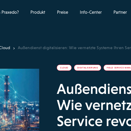
 Praxedo?
Produkt
Preise
Info-Center
Partner
Cloud
Außendienst digitalisieren: Wie vernetzte Systeme Ihren Ser
CLOUD
DIGITALISIERUNG
FIELD SERVICE MA
Außendienst
Wie vernetz
Service rev