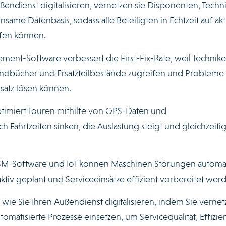
dienst digitalisieren, vernetzen sie Disponenten, Techn
me Datenbasis, sodass alle Beteiligten in Echtzeit auf akt
ifen können.
ment-Software verbessert die First-Fix-Rate, weil Technike
andbücher und Ersatzteilbestände zugreifen und Probleme
nsatz lösen können.
ptimiert Touren mithilfe von GPS-Daten und
h Fahrtzeiten sinken, die Auslastung steigt und gleichzeiti
SM-Software und IoT können Maschinen Störungen automa
iv geplant und Serviceeinsätze effizient vorbereitet wer
, wie Sie Ihren Außendienst digitalisieren, indem Sie vernet
matisierte Prozesse einsetzen, um Servicequalität, Effizie