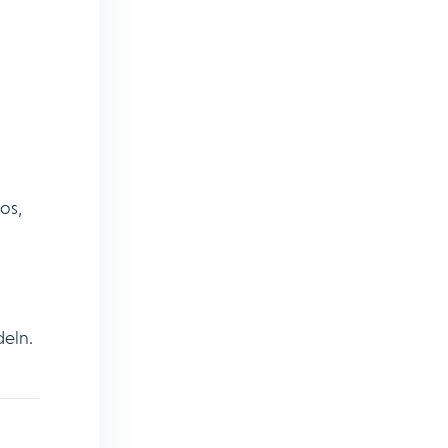
os,
deln.