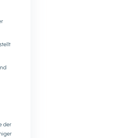
er
tellt
und
e der
niger